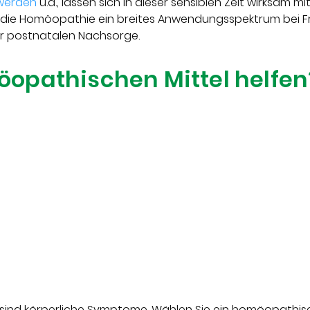
hwerden
u.a., lassen sich in dieser sensiblen Zeit wirksam 
 die Homöopathie ein breites Anwendungsspektrum bei F
er postnatalen Nachsorge.
opathischen Mittel helfen
ind körperliche Symptome. Wählen Sie ein homöopathisch