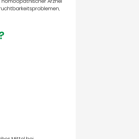
mit homöopathischer Arznei
ruchtbarkeitsproblemen,
?
es Mittel bei