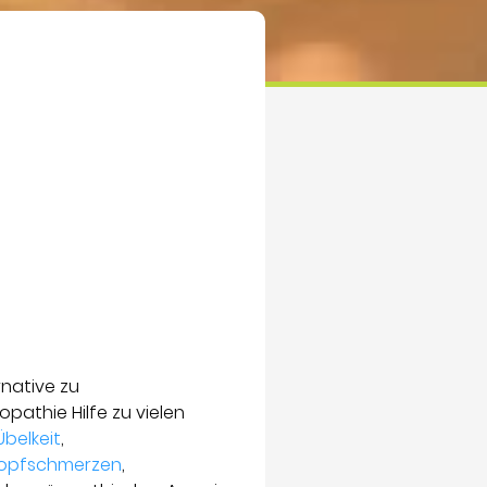
native zu
athie Hilfe zu vielen
Übelkeit
,
opfschmerzen
,