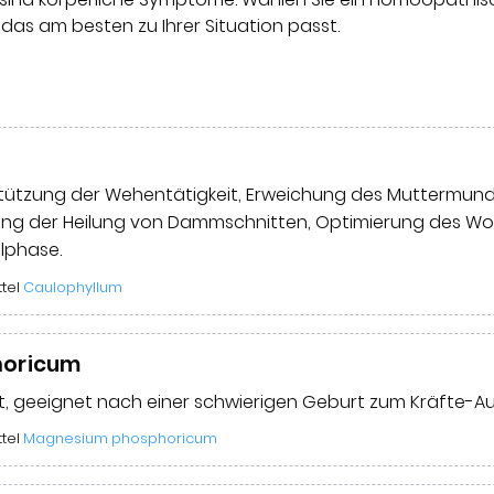
as am besten zu Ihrer Situation passt.
tützung der Wehentätigkeit, Erweichung des Muttermund
ng der Heilung von Dammschnitten, Optimierung des Woc
llphase.
ttel
Caulophyllum
horicum
it, geeignet nach einer schwierigen Geburt zum Kräfte-A
ttel
Magnesium phosphoricum