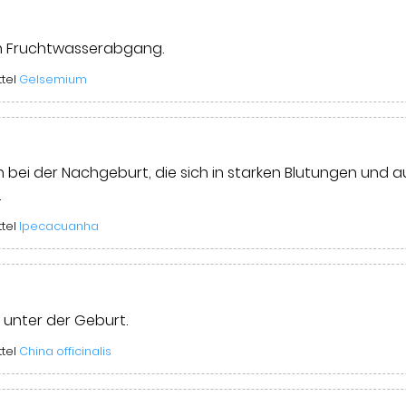
ch Fruchtwasserabgang.
ttel
Gelsemium
 bei der Nachgeburt, die sich in starken Blutungen und
.
ttel
Ipecacuanha
 unter der Geburt.
ttel
China officinalis