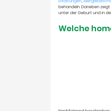
Erkältungen
,
Allergiebesc
behandeln. Daneben zeigt
unter der Geburt und in d
Welche homö
Nachfolgend beschrieben s