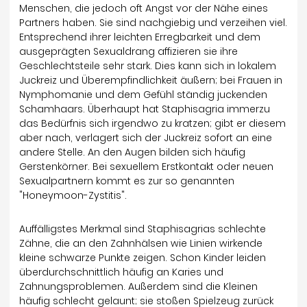
Menschen, die jedoch oft Angst vor der Nähe eines
Partners haben. Sie sind nachgiebig und verzeihen viel.
Entsprechend ihrer leichten Erregbarkeit und dem
ausgeprägten Sexualdrang affizieren sie ihre
Geschlechtsteile sehr stark. Dies kann sich in lokalem
Juckreiz und Überempfindlichkeit äußern; bei Frauen in
Nymphomanie und dem Gefühl ständig juckenden
Schamhaars. Überhaupt hat Staphisagria immerzu
das Bedürfnis sich irgendwo zu kratzen; gibt er diesem
aber nach, verlagert sich der Juckreiz sofort an eine
andere Stelle. An den Augen bilden sich häufig
Gerstenkörner. Bei sexuellem Erstkontakt oder neuen
Sexualpartnern kommt es zur so genannten
"Honeymoon-Zystitis".
Auffälligstes Merkmal sind Staphisagrias schlechte
Zähne, die an den Zahnhälsen wie Linien wirkende
kleine schwarze Punkte zeigen. Schon Kinder leiden
überdurchschnittlich häufig an Karies und
Zahnungsproblemen. Außerdem sind die Kleinen
häufig schlecht gelaunt; sie stoßen Spielzeug zurück