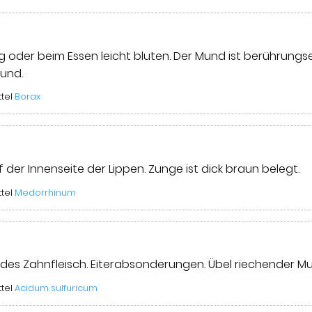
g oder beim Essen leicht bluten. Der Mund ist berührungs
und.
ttel
Borax
der Innenseite der Lippen. Zunge ist dick braun belegt.
ttel
Medorrhinum
ndes Zahnfleisch. Eiterabsonderungen. Übel riechender M
ttel
Acidum sulfuricum