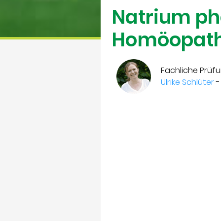
Natrium ph
Homöopath
Fachliche Prüfu
Ulrike Schlüter
-