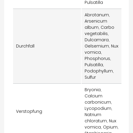
Pulsatilla
Abrotanum,
Arsenicum
album, Carbo
vegetabilis,
Dulcamara,
Durchfall
Gelsemium, Nux
vomica,
Phosphorus,
Pulsatilla,
Podophyllum,
Sulfur
Bryonia,
Calcium
carbonicum,
Lycopodium,
Verstopfung
Natrium
chloratum, Nux
vomica, Opium,