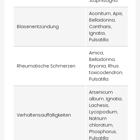
Staphisagria
Aconitum, Apis,
Belladonna,
Blasenentzündung
Cantharis,
Ignatia,
Pulsatilla
Arnica,
Belladonna,
Rheumatische Schmerzen
Bryonia, Rhus
toxicodendron,
Pulsatilla
Arsenicum
album, Ignatia,
Lachesis,
Lycopodium,
Verhaltensauffälligkeiten
Natrium
chloratum,
Phosphorus,
Pulsatilla