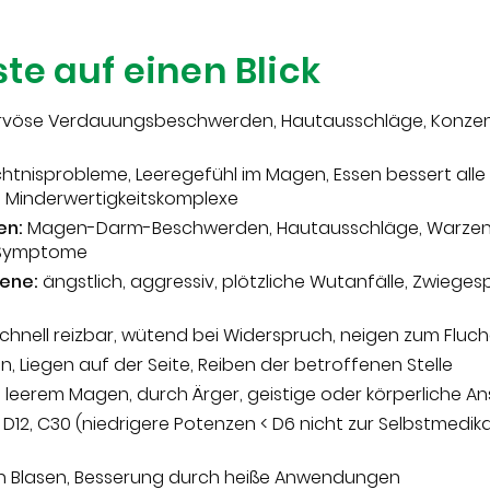
te auf einen Blick
vöse Verdauungsbeschwerden, Hautausschläge, Konze
tnisprobleme, Leeregefühl im Magen, Essen bessert alle
, Minderwertigkeitskomplexe
en:
Magen-Darm-Beschwerden, Hautausschläge, Warzen
-Symptome
ene:
ängstlich, aggressiv, plötzliche Wutanfälle, Zwiegesp
chnell reizbar, wütend bei Widerspruch, neigen zum Fluc
, Liegen auf der Seite, Reiben der betroffenen Stelle
 leerem Magen, durch Ärger, geistige oder körperliche A
 D12, C30 (niedrigere Potenzen < D6 nicht zur Selbstmedik
n Blasen, Besserung durch heiße Anwendungen