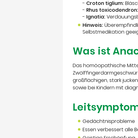
-
Croton tiglium:
Bläsc
-
Rhus toxicodendron
-
Ignatia:
Verdauungsbe
Hinweis:
Überempfindli
Selbstmedikation geei
Was ist Ana
Das homöopathische Mitt
Zwölffingerdarmgeschwüre
großflächigen, stark jucke
sowie bei Kindern mit dia
Leitsympto
Gedächtnisprobleme
Essen verbessert alle
Geistige Erschöpfung