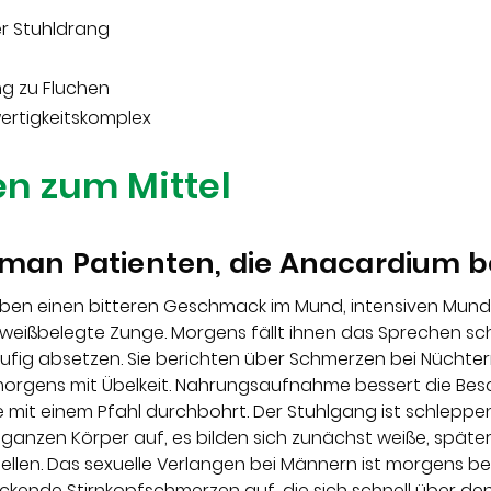
er Stuhldrang
ng zu Fluchen
ertigkeitskomplex
n zum Mittel
man Patienten, die Anacardium b
n einen bitteren Geschmack im Mund, intensiven Mund
 weißbelegte Zunge. Morgens fällt ihnen das Sprechen sc
äufig absetzen. Sie berichten über Schmerzen bei Nüchte
rgens mit Übelkeit. Nahrungsaufnahme bessert die Besc
e mit einem Pfahl durchbohrt. Der Stuhlgang ist schleppen
 ganzen Körper auf, es bilden sich zunächst weiße, spät
ellen. Das sexuelle Verlangen bei Männern ist morgens bes
kende Stirnkopfschmerzen auf, die sich schnell über de