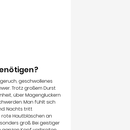
enötigen?
geruch, geschwollenes
hwer. Trotz großem Durst
rnheit, über Magengluckern
hwerden. Man fühlt sich
d. Nachts tritt
er rote Hautbläschen an
onders groß. Bei geistiger
n ganzen Kopf verbreiten