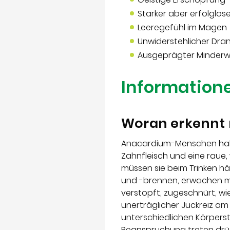
Starker aber erfolglos
Leeregefühl im Magen
Unwiderstehlicher Dra
Ausgeprägter Minderw
Informatione
Woran erkennt 
Anacardium-Menschen habe
Zahnfleisch und eine raue,
müssen sie beim Trinken h
und -brennen, erwachen mo
verstopft, zugeschnürt, wi
unerträglicher Juckreiz am
unterschiedlichen Körperst
Beanspruchung treten drüc