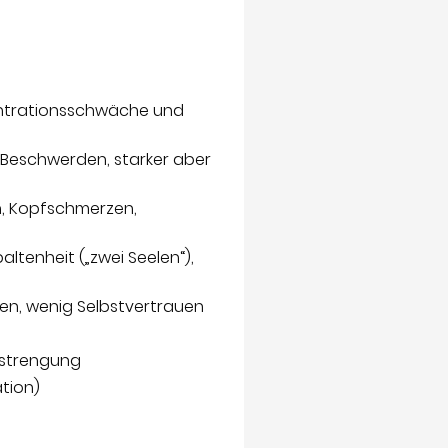
ntrationsschwäche und
 Beschwerden, starker aber
, Kopfschmerzen,
altenheit („zwei Seelen“),
hen, wenig Selbstvertrauen
nstrengung
ation)