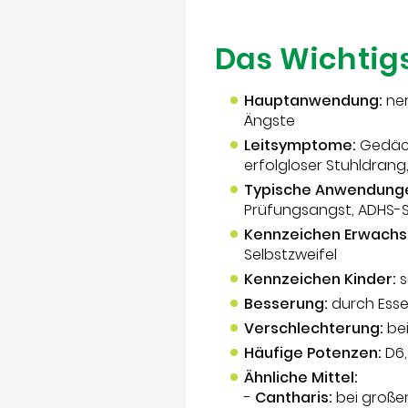
Das Wichtigs
Hauptanwendung:
ner
Ängste
Leitsymptome:
Gedäch
erfolgloser Stuhldrang
Typische Anwendung
Prüfungsangst, ADHS
Kennzeichen Erwachs
Selbstzweifel
Kennzeichen Kinder:
s
Besserung:
durch Essen
Verschlechterung:
bei
Häufige Potenzen:
D6,
Ähnliche Mittel:
-
Cantharis:
bei große