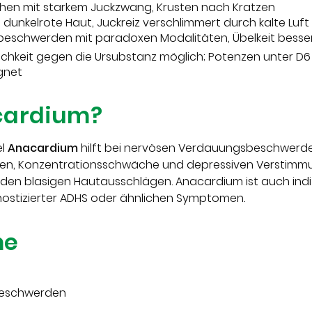
hen mit starkem Juckzwang, Krusten nach Kratzen
:
dunkelrote Haut, Juckreiz verschlimmert durch kalte Luft
schwerden mit paradoxen Modalitäten, Übelkeit besser
chkeit gegen die Ursubstanz möglich; Potenzen unter D6 n
gnet
cardium?
el
Anacardium
hilft bei nervösen Verdauungsbeschwerde
n, Konzentrationsschwäche und depressiven Verstimmun
nden blasigen Hautausschlägen. Anacardium ist auch indi
gnostizierter ADHS oder ähnlichen Symptomen.
me
 Beschwerden