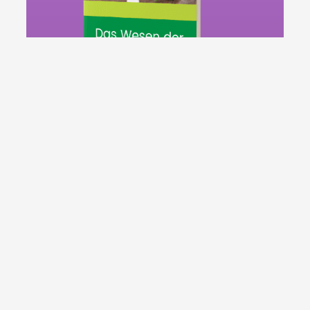
Kostenloses E-Book
"Das Wesen der Homöopathie"
In diesem Ratgeber vermitteln wir
Allgemeinwissen zur Homöopathie und
zeigen Behandlungsansätze für
Schwangere, Kinder, Babys und Tiere.
jetzt herunterladen