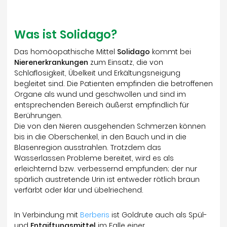
Was ist Solidago?
Das homöopathische Mittel
Solidago
kommt bei
Nierenerkrankungen
zum Einsatz, die von
Schlaflosigkeit, Übelkeit und Erkältungsneigung
begleitet sind. Die Patienten empfinden die betroffenen
Organe als wund und geschwollen und sind im
entsprechenden Bereich äußerst empfindlich für
Berührungen.
Die von den Nieren ausgehenden Schmerzen können
bis in die Oberschenkel, in den Bauch und in die
Blasenregion ausstrahlen. Trotzdem das
Wasserlassen Probleme bereitet, wird es als
erleichternd bzw. verbessernd empfunden; der nur
spärlich austretende Urin ist entweder rötlich braun
verfärbt oder klar und übelriechend.
In Verbindung mit
Berberis
ist Goldrute auch als Spül-
und
Entgiftungsmittel
im Falle einer