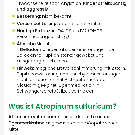
Erwachsene reizbar-ängstlich,
Kinder streitsüchtig
und aggressiv
Besserung:
nicht bekannt
Verschlechterung:
abends und nachts
Häufige Potenzen:
D4, D6 bis D12 (D1–D3
verschreibungspflichtig)
Ähnliche Mittel:
-
Belladonna:
ebenfalls bei Sehstörungen; bei
Belladonna Pupillen stärker geweitet und
ausgeprägte Lichtscheu
Hinweis:
mögliche Erstverschlimmerung mit Zittern,
Pupillenerweiterung und Herzrhythmusstörungen;
nicht für Patienten mit Bluthochdruck oder
Glaukom geeignet; Eigenmedikation in
Schwangerschaft/Stillzeit vermeiden
Was ist Atropinum sulfuricum?
Atropinum sulfuricum
ist eines der
selten in der
Eigenmedikation
angewandten homöopathischen
Mittel.