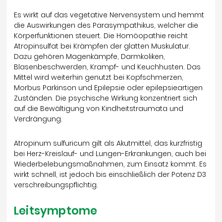
Es wirkt auf das vegetative Nervensystem und hemmt
die Auswirkungen des Parasympathikus, welcher die
Körperfunktionen steuert. Die Homöopathie reicht
Atropinsulfat bei Krämpfen der glatten Muskulatur.
Dazu gehören Magenkämpfe, Darmkoliken,
Blasenbeschwerden, Krampf- und Keuchhusten. Das
Mittel wird weiterhin genutzt bei Kopfschmerzen,
Morbus Parkinson und Epilepsie oder epilepsieartigen
Zuständen. Die psychische Wirkung konzentriert sich
auf die Bewältigung von Kindheitstraumata und
Verdrängung.
Atropinum sulfuricum gilt als Akutmittel, das kurzfristig
bei Herz-Kreislauf- und Lungen-Erkrankungen, auch bei
Wiederbelebungsmaßnahmen, zum Einsatz kommt. Es
wirkt schnell, ist jedoch bis einschließlich der Potenz D3
verschreibungspflichtig.
Leitsymptome