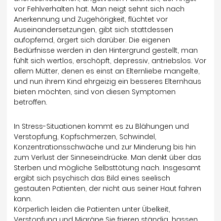
vor Fehlverhalten hat. Man neigt sehnt sich nach
Anerkennung und Zugehörigkeit, flüchtet vor
Auseinandersetzungen, gibt sich stattdessen
aufopfernd, ärgert sich darüber. Die eigenen
Bedürfnisse werden in den Hintergrund gestellt, man
fühlt sich wertlos, erschöpft, depressiv, antriebslos. Vor
allem Mütter, denen es einst an Elternliebe mangelte,
und nun ihrem Kind ehrgeizig ein besseres Elternhaus
bieten möchten, sind von diesen Symptomen
betroffen.
In Stress-Situationen kommt es zu Blähungen und
Verstopfung, Kopfschmerzen, Schwindel,
Konzentrationsschwäche und zur Minderung bis hin
zum Verlust der Sinneseindrücke. Man denkt über das
Sterben und mögliche Selbsttötung nach. Insgesamt
ergibt sich psychisch das Bild eines seelisch
gestauten Patienten, der nicht aus seiner Haut fahren
kann.
Körperlich leiden die Patienten unter Übelkeit,
Verstopfung und Migräne Sie frieren ständig, hassen