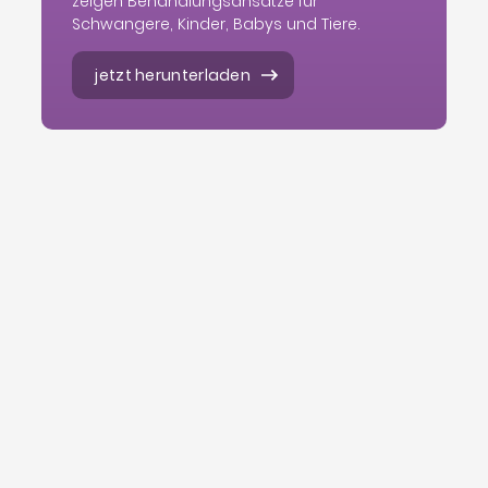
zeigen Behandlungsansätze für
Schwangere, Kinder, Babys und Tiere.
jetzt herunterladen
Hinweis zur Selbstbehandlung
Die homöopathische Therapie gilt als sanft
und nebenwirkungsfrei. Viele Patienten sind der
Meinung, dass sie mit homöopathischen
Mitteln nichts falsch machen können. Das ist
jedoch so nicht richtig: bei längerer Einnahme
eines ungeeigneten homöopathischen
Arzneimittels kann es zu unerwünschten
Nebenwirkungen kommen und notwendige
Therapien können durch eine erfolglose
Selbstbehandlung verzögert werden.