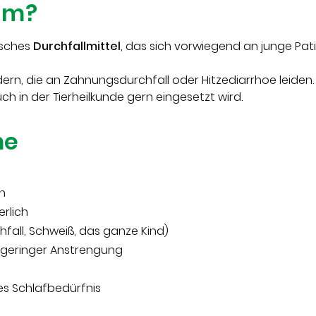
um?
isches
Durchfallmittel
, das sich vorwiegend an junge Pat
ern, die an Zahnungsdurchfall oder Hitzediarrhoe leiden.
auch in der Tierheilkunde gern eingesetzt wird.
me
n
erlich
chfall, Schweiß, das ganze Kind)
i geringer Anstrengung
es Schlafbedürfnis