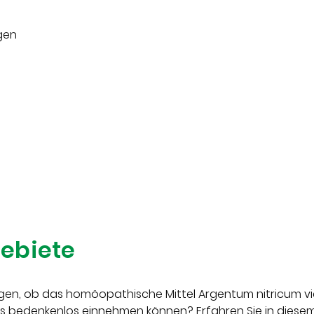
ngen
ebiete
gen, ob das homöopathische Mittel Argentum nitricum vie
 es bedenkenlos einnehmen können? Erfahren Sie in diesem 