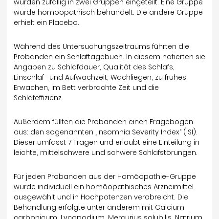
wurden zufällig in zwei Gruppen eingeteilt. Eine Gruppe
wurde homöopathisch behandelt. Die andere Gruppe
erhielt ein Placebo.
Während des Untersuchungszeitraums führten die
Probanden ein Schlaftagebuch. In diesem notierten sie
Angaben zu Schlafdauer, Qualität des Schlafs,
Einschlaf- und Aufwachzeit, Wachliegen, zu frühes
Erwachen, im Bett verbrachte Zeit und die
Schlafeffizienz.
Außerdem füllten die Probanden einen Fragebogen
aus: den sogenannten „Insomnia Severity Index“ (ISI).
Dieser umfasst 7 Fragen und erlaubt eine Einteilung in
leichte, mittelschwere und schwere Schlafstörungen.
Für jeden Probanden aus der Homöopathie-Gruppe
wurde individuell ein homöopathisches Arzneimittel
ausgewählt und in Hochpotenzen verabreicht. Die
Behandlung erfolgte unter anderem mit Calcium
carbonicum, Lycopodium, Mercurius solubilis, Natrium