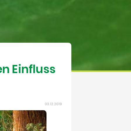
en Einfluss
n
03.12.2019