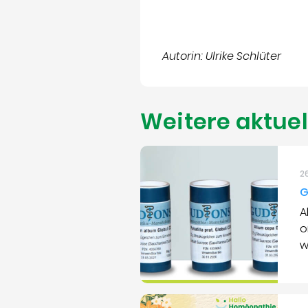
Autorin: Ulrike Schlüter
Weitere aktuel
2
G
A
o
w